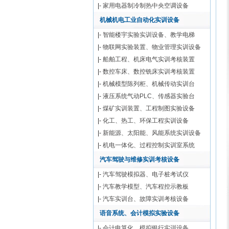
|-
家用电器制冷制热中央空调设备
机械机电工业自动化实训设备
|-
智能楼宇实验实训设备、教学电梯
|-
物联网实验装置、物业管理实训设备
|-
船舶工程、机床电气实训考核装置
|-
数控车床、数控铣床实训考核装置
|-
机械模型陈列柜、机械传动实训台
|-
液压系统气动PLC、传感器实验台
|-
煤矿实训装置、工程制图实验设备
|-
化工、热工、环保工程实训设备
|-
新能源、太阳能、风能系统实训设备
|-
机电一体化、过程控制实训室系统
汽车驾驶与维修实训考核设备
|-
汽车驾驶模拟器、电子桩考试仪
|-
汽车教学模型、汽车程控示教板
|-
汽车实训台、故障实训考核设备
语音系统、会计模拟实验设备
|-
会计电算化、模拟银行实训设备