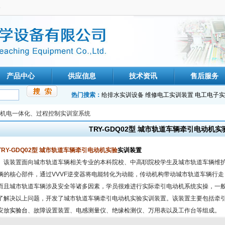
备
产品中心
供应信息
技术资讯
售后服务
热门搜索：
给排水实训设备
维修电工实训装置
电工电子实
机电一体化、过程控制实训室系统
TRY-GDQ02型 城市轨道车辆牵引电动机
TRY-GDQ02型 城市轨道车辆牵引电动机实验
实训装置
该装置面向城市轨道车辆相关专业的本科院校、中高职院校学生及城市轨道车辆维护
辆的核心部件，通过VVVF逆变器将电能转化为动能，传动机构带动城市轨道车辆行
而且城市轨道车辆涉及安全等诸多因素，学员很难进行实际牵引电动机系统实操，一
了解决以上问题，开发了城市轨道车辆牵引电动机实验实训装置。该装置主要包括牵
安放
实验台
、故障设置装置、电感测量仪、绝缘检测仪、万用表以及工作台等组成。