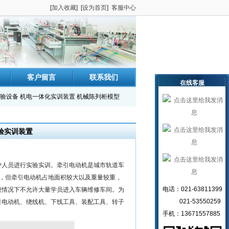
[
加入收藏
] [
设为首页
]
客服中心
客户留言
联系我们
在线客服
验设备
机电一体化实训装置
机械陈列柜模型
实验实训装置
人员进行实验实训。牵引电动机是城市轨道车
走，但牵引电动机占地面积较大以及重量较重，
电话：021-63811399
般情况下不允许大量学员进入车辆维修车间。为
021-53550259
引电动机、绕线机、下线工具、装配工具、转子
手机：13671557885