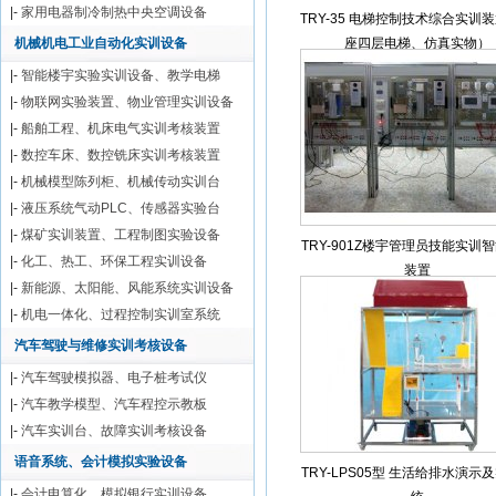
|-
家用电器制冷制热中央空调设备
TRY-35 电梯控制技术综合实训
机械机电工业自动化实训设备
座四层电梯、仿真实物）
|-
智能楼宇实验实训设备、教学电梯
|-
物联网实验装置、物业管理实训设备
|-
船舶工程、机床电气实训考核装置
|-
数控车床、数控铣床实训考核装置
|-
机械模型陈列柜、机械传动实训台
|-
液压系统气动PLC、传感器实验台
|-
煤矿实训装置、工程制图实验设备
TRY-901Z楼宇管理员技能实训
|-
化工、热工、环保工程实训设备
装置
|-
新能源、太阳能、风能系统实训设备
|-
机电一体化、过程控制实训室系统
汽车驾驶与维修实训考核设备
|-
汽车驾驶模拟器、电子桩考试仪
|-
汽车教学模型、汽车程控示教板
|-
汽车实训台、故障实训考核设备
语音系统、会计模拟实验设备
TRY-LPS05型 生活给排水演示
|-
会计电算化、模拟银行实训设备