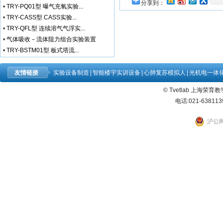
分享到：
•
TRY-PQ01型 曝气充氧实验...
•
TRY-CASS型 CASS实验...
•
TRY-QFL型 连续溶气气浮实...
•
气体吸收－流体阻力组合实验装置
•
TRY-BSTM01型 板式塔流...
友情链接
实验设备制造
|
智能楼宇实训设备
|
心肺复苏模拟人
|
光机电一体
© Tvetlab 上海荣
电话:021-638113
沪公网