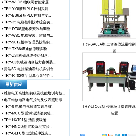
•
TRY-WLD6 物联网智能家居...
•
TRY-YY8液压PLC控制实训...
•
TRY-BS6液压PLC控制与变...
•
TRY-35 电梯控制技术综合实...
•
TRY-DT08型电梯安装与调整...
•
TRY-WB1 电梯安装、维修与...
•
TRY-901Z楼宇管理员技能实...
TRY-SA03A型 二容液位流量控
•
TRY-TX8645通信原理实验...
置
•
TRY-ZSII机械系统传动创意...
•
TRY-03机械运动创新方案拼装...
•
捷达SDI电控柴油发动机实训台
•
TRY-RT02数字型离心泵特性...
最新供应
•
维修电工高性能初级及技能培训考核...
•
电工维修电路电气控制及仪表照明综...
•
TRY-9 电梯电气线路实训考核...
TRY-LTC02型 停车场计费管理
•
TRY-MCC型 脉冲澄清池实验...
装置
•
TRY-HXT01型 活性炭吸附...
•
TRY-HNCD型 混凝沉淀实验...
•
TRY-GLFC型 过滤反冲洗实...