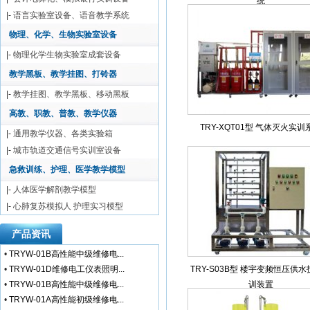
统
|-
语言实验室设备、语音教学系统
物理、化学、生物实验室设备
|-
物理化学生物实验室成套设备
教学黑板、教学挂图、打铃器
|-
教学挂图、教学黑板、移动黑板
高教、职教、普教、教学仪器
TRY-XQT01型 气体灭火实训
|-
通用教学仪器、各类实验箱
|-
城市轨道交通信号实训室设备
急救训练、护理、医学教学模型
|-
人体医学解剖教学模型
|-
心肺复苏模拟人 护理实习模型
产品资讯
•
TRYW-01B高性能中级维修电...
•
TRYW-01D维修电工仪表照明...
TRY-S03B型 楼宇变频恒压供
•
TRYW-01B高性能中级维修电...
训装置
•
TRYW-01A高性能初级维修电...