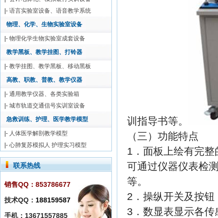
|-
语言实验室设备、语音教学系统
物理、化学、生物实验室设备
|-
物理化学生物实验室成套设备
教学黑板、教学挂图、打铃器
|-
教学挂图、教学黑板、移动黑板
高教、职教、普教、教学仪器
|-
通用教学仪器、各类实验箱
|-
城市轨道交通信号实训室设备
训指导书等。
急救训练、护理、医学教学模型
|-
人体医学解剖教学模型
（三）功能特点
|-
心肺复苏模拟人 护理实习模型
1．面板上绘有完整
可通过仪器仪表检
联系热线
等。
销售QQ：853786677
2．操纵开关及按钮
技术QQ：
188159587
3．数显表显示各传
手机：13671557885