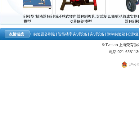
力转向器解剖模型,制动器解剖
循环球式转向器解剖教具,盘式制
四轮驱动总成实物解剖
模型
动器解剖模型
器解剖模型
友情链接
实验设备制造
|
智能楼宇实训设备
|
实训设备
|
教学实验箱
|
心肺复
© Tvetlab 上海荣
电话:021-638113
沪公网