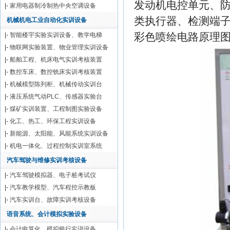
发动机电控单元、
|-
家用电器制冷制热中央空调设备
类执行器、检测端子
机械机电工业自动化实训设备
彩色喷绘电路原理
|-
智能楼宇实验实训设备、教学电梯
|-
物联网实验装置、物业管理实训设备
|-
船舶工程、机床电气实训考核装置
|-
数控车床、数控铣床实训考核装置
|-
机械模型陈列柜、机械传动实训台
|-
液压系统气动PLC、传感器实验台
|-
煤矿实训装置、工程制图实验设备
|-
化工、热工、环保工程实训设备
|-
新能源、太阳能、风能系统实训设备
|-
机电一体化、过程控制实训室系统
汽车驾驶与维修实训考核设备
|-
汽车驾驶模拟器、电子桩考试仪
|-
汽车教学模型、汽车程控示教板
|-
汽车实训台、故障实训考核设备
语音系统、会计模拟实验设备
|-
会计电算化、模拟银行实训设备