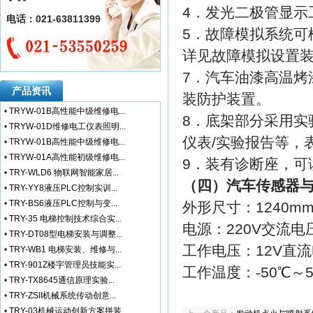
4．发光二极管显示
电话：021-63811399
5．故障模拟系统可
详见故障模拟设置装
7．汽车油漆高温烤
产品资讯
装防护装置。
•
TRYW-01B高性能中级维修电...
8．底架部分采用实
•
TRYW-01D维修电工仪表照明...
仪表/实验报告等，
•
TRYW-01B高性能中级维修电...
•
TRYW-01A高性能初级维修电...
9．装有诊断座，可
•
TRY-WLD6 物联网智能家居...
（四）汽车传感器
•
TRY-YY8液压PLC控制实训...
•
TRY-BS6液压PLC控制与变...
外形尺寸：1240mm
•
TRY-35 电梯控制技术综合实...
电源：220V交流电
•
TRY-DT08型电梯安装与调整...
工作电压：12V直
•
TRY-WB1 电梯安装、维修与...
•
TRY-901Z楼宇管理员技能实...
工作温度：-50℃～
•
TRY-TX8645通信原理实验...
•
TRY-ZSII机械系统传动创意...
•
TRY-03机械运动创新方案拼装...