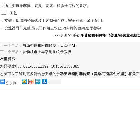
4．满足变速器解体、装复、调试、检验全过程的要求。
（三）工艺
1．支架：钢结构经喷烤漆工艺制作而成，安全可靠、坚固耐用。
2．变速器附件完整,能以工作角度锁止,万向脚轮台架,便于教学
>>>更多的“
手动变速箱附翻转架（普桑/可选其他机
上一个产品：
自动变速箱附翻转架（大众01M）
下一个产品：
发动机点火与喷射系统示教板
友情提示：
您只要致电： 021-63811399 (0)13671557885
您就可以了解到更多符合您要求的
手动变速箱附翻转架（普桑/可选其他机型）
相关产
分享到：