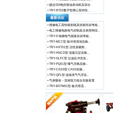
•
捷达SDI电控柴油发动机实训台
•
TRY-RT02数字型离心泵特性...
最新供应
•
维修电工高性能初级及技能培训考核...
•
电工维修电路电气控制及仪表照明综...
•
TRY-9 电梯电气线路实训考核...
•
TRY-MCC型 脉冲澄清池实验...
•
TRY-HXT01型 活性炭吸附...
•
TRY-HNCD型 混凝沉淀实验...
•
TRY-GLFC型 过滤反冲洗实...
•
TRY-PQ01型 曝气充氧实验...
•
TRY-CASS型 CASS实验...
•
TRY-QFL型 连续溶气气浮实...
•
气体吸收－流体阻力组合实验装置
•
TRY-BSTM01型 板式塔流...