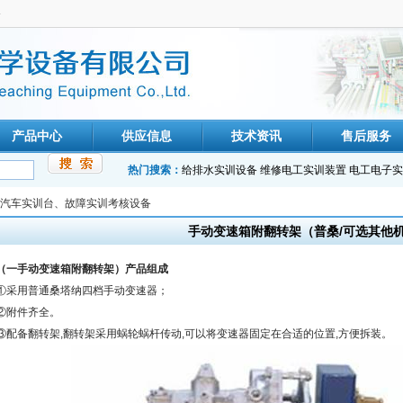
备
产品中心
供应信息
技术资讯
售后服务
热门搜索：
给排水实训设备
维修电工实训装置
电工电子实
汽车实训台、故障实训考核设备
手动变速箱附翻转架（普桑/可选其他
（一手动变速箱附翻转架）产品组成
①采用普通桑塔纳四档手动变速器；
②附件齐全。
③配备翻转架,翻转架采用蜗轮蜗杆传动,可以将变速器固定在合适的位置,方便拆装。