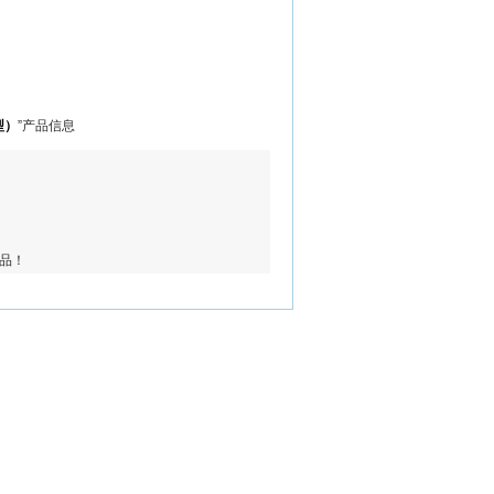
型）
”产品信息
品！