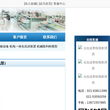
[
加入收藏
] [
设为首页
]
客服中心
客户留言
联系我们
在线客服
验设备
机电一体化实训装置
机械陈列柜模型
机型）
电话：021-63811399
021-53550259
手机：13671557885