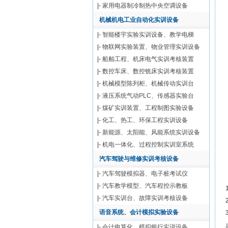
|-
家用电器制冷制热中央空调设备
机械机电工业自动化实训设备
|-
智能楼宇实验实训设备、教学电梯
|-
物联网实验装置、物业管理实训设备
|-
船舶工程、机床电气实训考核装置
|-
数控车床、数控铣床实训考核装置
|-
机械模型陈列柜、机械传动实训台
|-
液压系统气动PLC、传感器实验台
|-
煤矿实训装置、工程制图实验设备
|-
化工、热工、环保工程实训设备
|-
新能源、太阳能、风能系统实训设备
|-
机电一体化、过程控制实训室系统
汽车驾驶与维修实训考核设备
|-
汽车驾驶模拟器、电子桩考试仪
|-
汽车教学模型、汽车程控示教板
|-
汽车实训台、故障实训考核设备
语音系统、会计模拟实验设备
|-
会计电算化、模拟银行实训设备