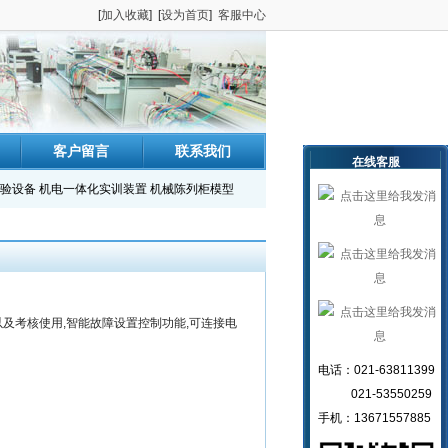
[
加入收藏
] [
设为首页
]
客服中心
客户留言
联系我们
在线客服
验设备
机电一体化实训装置
机械陈列柜模型
及考核使用,智能故障设置控制功能,可连接电
电话：021-63811399
021-53550259
手机：13671557885