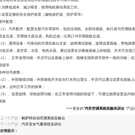
通性测试等全部应用技术的实践性教学与实作训练。
8.为降低成本、减少噪音，使用电机驱动系统工作。
9.设置足够的安全保护装置（漏电保护器、防护罩等）
硬件配置：
（1） 汽车配件：配置全新汽车零部件，包括压缩机、全部传感器、执行器与空调线
器盒总成，空调放大器总成，风机总成；出风口与空调面板总成。
（2） 通用设备：可移动的空调实验台支架，故障测试面板，故障设置面板，带电路图
与低压表，真空泵，水泵、电热水器。通过设置在示教板面板上的钥匙、开关可实现
（1）、正常使用功能：学员可以在面板上操作，能够实现和原车部件一致的功能；也
阻值等
各种信号参数；
（2）、外部接线功能：外部接线开关处在灯光亮位置位，学员可以通过设置在面板上
起来，达到正常工作的效果；
（3）、设置故障、排除故障功能：在正常使用功能的前提下，可通过故障设置盒内智
断路
>>>更多的“
汽车空调系统实验实训台
”产品
上一个产品：
帕萨特自动空调系统实验台
下一个产品：
汽车安全气囊系统实训台
友情提示：