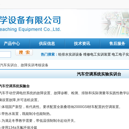
备
产品中心
供应信息
技术资讯
售后服务
热门搜索：
给排水实训设备
维修电工实训装置
电工电子实
汽车实训台、故障实训考核设备
汽车空调系统实验实训台
汽车空调系统
实验台
汽车手动空调电控系统的故障设置、故障诊断、检测、排除和实际测量等实践性教学以
脑设置故障,并可连机设置。
2.体现国产新型，有代表性。要求配置全新桑塔纳2000GSI轿车配置的空调装置。
3.带热水装置，既能制冷也能制热。
4.为满足冬季教学需要，带低温强制制冷起动开关。
5.使用134a无氟环保冷媒