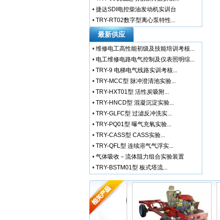
•
捷达SDI电控柴油发动机实训台
•
TRY-RT02数字型离心泵特性...
最新供应
•
维修电工高性能初级及技能培训考核...
•
电工维修电路电气控制及仪表照明综...
•
TRY-9 电梯电气线路实训考核...
•
TRY-MCC型 脉冲澄清池实验...
•
TRY-HXT01型 活性炭吸附...
•
TRY-HNCD型 混凝沉淀实验...
•
TRY-GLFC型 过滤反冲洗实...
•
TRY-PQ01型 曝气充氧实验...
•
TRY-CASS型 CASS实验...
•
TRY-QFL型 连续溶气气浮实...
•
气体吸收－流体阻力组合实验装置
•
TRY-BSTM01型 板式塔流...