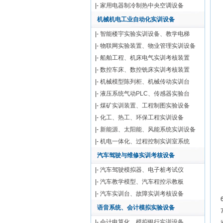
|-
家用电器制冷制热中央空调设备
机械机电工业自动化实训设备
|-
智能楼宇实验实训设备、教学电梯
|-
物联网实验装置、物业管理实训设备
|-
船舶工程、机床电气实训考核装置
|-
数控车床、数控铣床实训考核装置
|-
机械模型陈列柜、机械传动实训台
|-
液压系统气动PLC、传感器实验台
|-
煤矿实训装置、工程制图实验设备
|-
化工、热工、环保工程实训设备
|-
新能源、太阳能、风能系统实训设备
|-
机电一体化、过程控制实训室系统
汽车驾驶与维修实训考核设备
|-
汽车驾驶模拟器、电子桩考试仪
|-
汽车教学模型、汽车程控示教板
|-
汽车实训台、故障实训考核设备
语音系统、会计模拟实验设备
|-
会计电算化、模拟银行实训设备