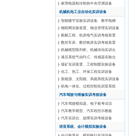
|-
家用电器制冷制热中央空调设备
机械机电工业自动化实训设备
|-
智能楼宇实验实训设备、教学电梯
|-
物联网实验装置、物业管理实训设备
|-
船舶工程、机床电气实训考核装置
|-
数控车床、数控铣床实训考核装置
|-
机械模型陈列柜、机械传动实训台
|-
液压系统气动PLC、传感器实验台
|-
煤矿实训装置、工程制图实验设备
|-
化工、热工、环保工程实训设备
|-
新能源、太阳能、风能系统实训设备
|-
机电一体化、过程控制实训室系统
汽车驾驶与维修实训考核设备
|-
汽车驾驶模拟器、电子桩考试仪
|-
汽车教学模型、汽车程控示教板
|-
汽车实训台、故障实训考核设备
语音系统、会计模拟实验设备
|-
会计电算化、模拟银行实训设备