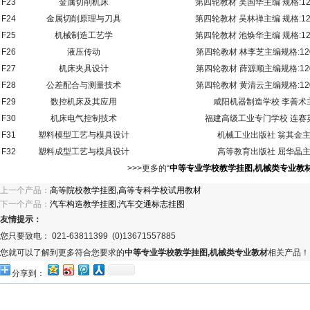
F23
金属切削机床
第四轮教材 吴国华主编 规格:120
F24
金属切削原理与刀具
第四轮教材 吴林禅主编 规格:120
F25
机械制造工艺学
第四轮教材 池焕华主编 规格:120
F26
液压传动
第四轮教材 林李芝主编规格:120
F27
机床夹具设计
第四轮教材 薛源顺主编规格:120
F28
公差配合与测量技术
第四轮教材 黄清云主编规格:120
F29
数控机床及其应用
咸阳机器制造学校 李善术
F30
机床电气控制技术
福建高级工业专门学校 连赛
F31
塑料模型工艺与模具设计
机械工业出版社 翁其金
F32
塑料成型工艺与模具设计
高等教育出版社 屈华晶
>>>更多的“
中等专业学校教学挂图,机械类专业教
上一个产品：
高等院校教学挂图,高等专科学校试用教材
下一个产品：
汽车构造教学挂图,汽车交通标志挂图
友情提示：
您只要致电： 021-63811399 (0)13671557885
您就可以了解到更多符合您要求的
中等专业学校教学挂图,机械类专业教材
相关产品！
分享到：