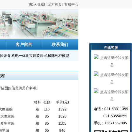
[
加入收藏
] [
设为首页
]
客服中心
客户留言
联系我们
在线客服
验设备
机电一体化实训装置
机械陈列柜模型
教材
育挂图的信息供用户参考。
材料
张数
单价(元)
电话：021-63811399
大鹰主编
布
116
1392
021-53550259
金大鹰主编
布
85
1020
手机：13671557885
华夏生主编
布
85
1105
荣主编
布
65
846