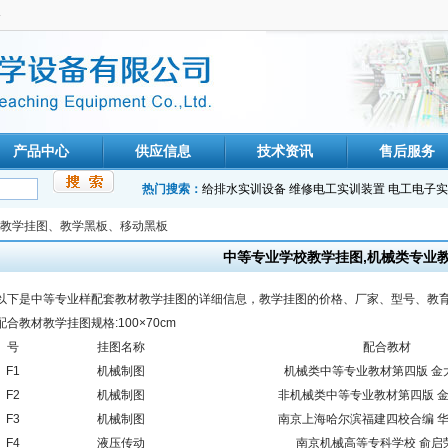
备
产品中心
供应信息
技术资讯
售后服务
热门搜索：
给排水实训设备
维修电工实训装置
电工电子实
教学挂图、教学黑板、移动黑板
中等专业学校教学挂图,机械类专业
以下是中等专业样配套教材教学挂图的详细信息，教学挂图的价格、厂家、型号、教
配合教材教学挂图规格:100×70cm
号
挂图名称
配合教材
F1
机械制图
机械类中等专业教材第四版 金
F2
机械制图
非机械类中等专业教材第四版 
F3
机械制图
南京上海哈尔滨福建四校合编 
F4
液压传动
南京机械高等专科学校 俞启