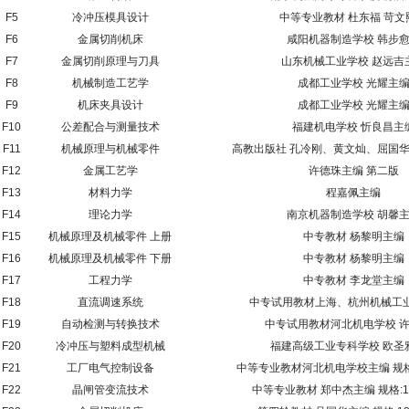
F5
冷冲压模具设计
中等专业教材 杜东福 苛文
F6
金属切削机床
咸阳机器制造学校 韩步
F7
金属切削原理与刀具
山东机械工业学校 赵远吉
F8
机械制造工艺学
成都工业学校 光耀主
F9
机床夹具设计
成都工业学校 光耀主
F10
公差配合与测量技术
福建机电学校 忻良昌主
F11
机械原理与机械零件
高教出版社 孔冷刚、黄文灿、屈国
F12
金属工艺学
许德珠主编 第二版
F13
材料力学
程嘉佩主编
F14
理论力学
南京机器制造学校 胡馨
F15
机械原理及机械零件 上册
中专教材 杨黎明主编
F16
机械原理及机械零件 下册
中专教材 杨黎明主编
F17
工程力学
中专教材 李龙堂主编
F18
直流调速系统
中专试用教材上海、杭州机械工
F19
自动检测与转换技术
中专试用教材河北机电学校 
F20
冷冲压与塑料成型机械
福建高级工业专科学校 欧圣
F21
工厂电气控制设备
中等专业教材河北机电学校主编 规格:1
F22
晶闸管变流技术
中等专业教材 郑中杰主编 规格:12