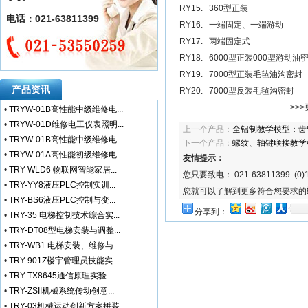
RY15.
360型正装
电话：021-63811399
RY16.
一端固定、一端游动
RY17.
两端固定式
RY18.
6000型正装000型游动油
RY19.
7000型正装毛毡油沟密封
产品资讯
RY20.
7000型反装毛毡沟密封
>>>
•
TRYW-01B高性能中级维修电...
•
TRYW-01D维修电工仪表照明...
上一个产品：
全铝制教学模型：齿
•
TRYW-01B高性能中级维修电...
下一个产品：
螺纹、轴键联接教学
•
TRYW-01A高性能初级维修电...
友情提示：
•
TRY-WLD6 物联网智能家居...
您只要致电： 021-63811399 (0)1
•
TRY-YY8液压PLC控制实训...
您就可以了解到更多符合您要求的
•
TRY-BS6液压PLC控制与变...
分享到：
•
TRY-35 电梯控制技术综合实...
•
TRY-DT08型电梯安装与调整...
•
TRY-WB1 电梯安装、维修与...
•
TRY-901Z楼宇管理员技能实...
•
TRY-TX8645通信原理实验...
•
TRY-ZSII机械系统传动创意...
•
TRY-03机械运动创新方案拼装...