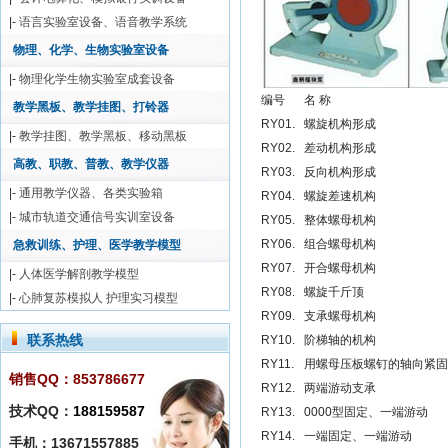
|-
语言实验室设备、语音教学系统
物理、化学、生物实验室设备
|-
物理化学生物实验室成套设备
编号
名 称
教学黑板、教学挂图、打铃器
RY01.
螺旋机构形成
|-
教学挂图、教学黑板、移动黑板
RY02.
差动机构形成
高教、职教、普教、教学仪器
RY03.
反向机构形成
|-
通用教学仪器、各类实验箱
RY04.
螺旋差速机构
|-
城市轨道交通信号实训室设备
RY05.
整体螺母机构
RY06.
组合螺母机构
急救训练、护理、医学教学模型
RY07.
开合螺母机构
|-
人体医学解剖教学模型
RY08.
螺旋千斤顶
|-
心肺复苏模拟人 护理实习模型
RY09.
支承螺母机构
联系热线
RY10.
阶梯轴的机构
RY11.
用螺母压板螺钉的轴向紧固
销售QQ：853786677
RY12.
两端游动支承
技术QQ：
188159587
RY13.
0000型固定、一端游动
RY14.
一端固定、一端游动
手机：13671557885