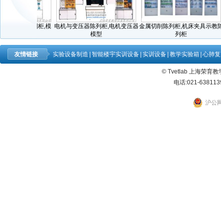
模具示教陈列柜,模
电机与变压器陈列柜,电机变压器
金属切削陈列柜,机床夹具示教陈
型陈列柜
模型
列柜
友情链接
实验设备制造
|
智能楼宇实训设备
|
实训设备
|
教学实验箱
|
心肺复
© Tvetlab 上海荣
电话:021-638113
沪公网