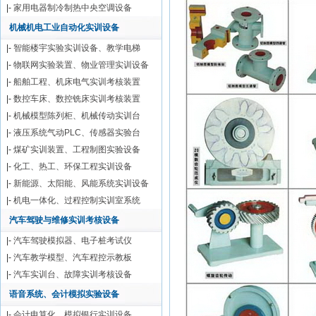
|-
家用电器制冷制热中央空调设备
机械机电工业自动化实训设备
|-
智能楼宇实验实训设备、教学电梯
|-
物联网实验装置、物业管理实训设备
|-
船舶工程、机床电气实训考核装置
|-
数控车床、数控铣床实训考核装置
|-
机械模型陈列柜、机械传动实训台
|-
液压系统气动PLC、传感器实验台
|-
煤矿实训装置、工程制图实验设备
|-
化工、热工、环保工程实训设备
|-
新能源、太阳能、风能系统实训设备
|-
机电一体化、过程控制实训室系统
汽车驾驶与维修实训考核设备
|-
汽车驾驶模拟器、电子桩考试仪
|-
汽车教学模型、汽车程控示教板
|-
汽车实训台、故障实训考核设备
语音系统、会计模拟实验设备
|-
会计电算化、模拟银行实训设备