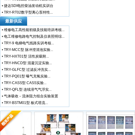
•
捷达SDI电控柴油发动机实训台
•
TRY-RT02数字型离心泵特性...
最新供应
•
维修电工高性能初级及技能培训考核...
•
电工维修电路电气控制及仪表照明综...
•
TRY-9 电梯电气线路实训考核...
•
TRY-MCC型 脉冲澄清池实验...
•
TRY-HXT01型 活性炭吸附...
•
TRY-HNCD型 混凝沉淀实验...
•
TRY-GLFC型 过滤反冲洗实...
•
TRY-PQ01型 曝气充氧实验...
•
TRY-CASS型 CASS实验...
•
TRY-QFL型 连续溶气气浮实...
•
气体吸收－流体阻力组合实验装置
•
TRY-BSTM01型 板式塔流...