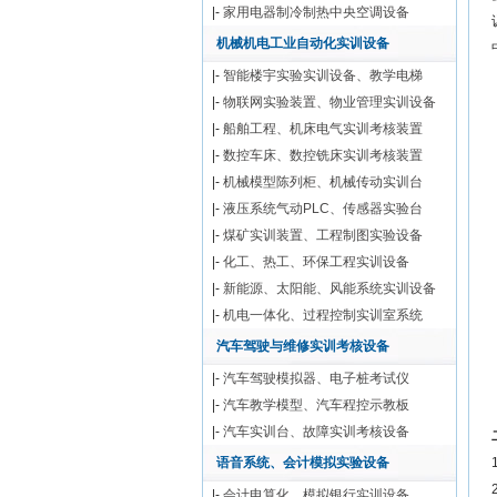
|-
家用电器制冷制热中央空调设备
机械机电工业自动化实训设备
|-
智能楼宇实验实训设备、教学电梯
|-
物联网实验装置、物业管理实训设备
|-
船舶工程、机床电气实训考核装置
|-
数控车床、数控铣床实训考核装置
|-
机械模型陈列柜、机械传动实训台
|-
液压系统气动PLC、传感器实验台
|-
煤矿实训装置、工程制图实验设备
|-
化工、热工、环保工程实训设备
|-
新能源、太阳能、风能系统实训设备
|-
机电一体化、过程控制实训室系统
汽车驾驶与维修实训考核设备
|-
汽车驾驶模拟器、电子桩考试仪
|-
汽车教学模型、汽车程控示教板
|-
汽车实训台、故障实训考核设备
语音系统、会计模拟实验设备
|-
会计电算化、模拟银行实训设备