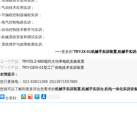
1.传感器技术使用实训；
2.气动技术应用实训；
3.可编程控制器编程实训；
4.电气控制电路实训；
5.自动控制技术教学与实训；
6.机械系统安装和调试实训；
7.系统维护与故障检测实训。
>>>更多的“
TRYJX-01机械手实训装置,机械手实训
上一个产品：
TRYDLZ-880现代大功率电机实验装置
下一个产品：
TRY-GDX-01型工厂供电技术实训装置
友情提示：
您只要致电： 021-63811399 (0)13671557885
您就可以了解到更多符合您要求的
机械手实训装置,机械手实训台,机电一体化实训设
分享到：