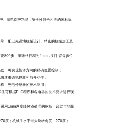
护、漏电保护功能，安全性符合相关的国标标
轴承，配以先进地机械设计、精密的机械加工及
；
要800步，滚珠丝行程为4mm，则手臂每步位
码盘，可实现旋转方向的精确位置控制；
现快速准确地抓取和放开动作；
编程、光电传感器的技术应用；
，学生可根据PLC程序和各电器的技术要求进行现
面采用1mm厚度经烤漆处理的钢板，台架与地面
70度；机械手水平最大旋转角度：270度；