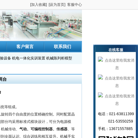
[
加入收藏
] [
设为首页
]
客服中心
客户留言
联系我们
在线客服
验设备
机电一体化实训装置
机械陈列柜模型
训台
台
系统等组成。
电话：021-63811399
爪旋转四个自由度的位置精确控制。同时配置晶
021-53550259
制部分均采用标准式模块设计，可分为电源模
手机：13671557885
、机械传动、
气动、可编程控制器、传感器
、等
得到全面认识、综合训练和相互提升。机械手实