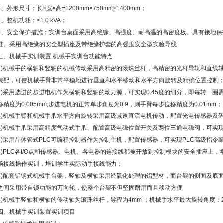
3、外形尺寸：长×宽×高=1200mm×750mm×1400mm；
4、整机功耗：≤1.0 kVA；
5、安全保护措施：实训台桌面采用高绝缘、高强度、耐高温的高密度板。具有接地保
准。采用高绝缘的安全型插座及带绝缘护套的高强度安全型实验导线
三、机械手实训装置,机械手实训台功能特点
1)机械手的横轴和竖轴的机械传动采用高精密的滚珠丝杆，高精密的光杆导轨和直线
装配，可使机械手臂非常平稳地进行垂直和水平移动和水平方向旋转及精确位置控制
2)采用选进的步进电机作为横轴和竖轴的动力源，可实现0.45度的细分，即每转一圈需
移精度为0.005mm,步进电机的正常单步角度为0.9，则手臂每步位移精度为0.01mm；
3)机械手臂和机械手爪水平方向旋转采用高级减速直流电机传动，配置光电传感器及
4)机械手爪采用高精度气动式手爪、配置高级电磁位置开关及两位三通电磁阀，可实
5)采用晶体管式PLC可编程控制器作为控制主机，配置传感器，可实现PLC高级指令
6)PLC各I/O点和传感器、电机、各电器的连接线都被开放到控制模块的安全插座上
场接线操作实训，培训学生实际动手接线能力；
7)配套铝钢式机械手台架，竖轴及横轴采用经氧化处理的铝型材，而台架的侧面及底
之间采用带自锁功能的万向轮，使整个台架不但坚固耐用而且移动方便
8)机械手竖轴和横轴的传动轴为滚珠丝杆，导程为4mm ；机械手水平最大旋转角度：2
四、机械手实训装置实训项目