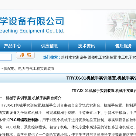
备
产品中心
供应信息
技术资讯
售后服务
热门搜索：
给排水实训设备
维修电工实训装置
电工电子实
>
供配电、电力电气工程实训装置
TRYJX-01机械手实训装置,机械手实
TRYJX-01机械手
实训装置
,机械手
实训
一、机械手实训装置,机械手实训台简介
TRYJX-01机械手实训装置,机械手实训台由铝合金导轨式实训台、机械手装置、控制
该
实训设备
为坐标式机械手，可完成机械手旋转、手臂垂直上下、手臂水平移动，手
体管式
PLC可编程控制器
，用于对整个机械手进行复杂地位置控制。该实训设备的控
块、PLC模块、系统控制模块。包含了
机电一体化
专业中所涉及的诸如步进电机驱动
多项技术，给学生提供了一个综合实训环境，使学生学过的诸多单科专业知识在这里