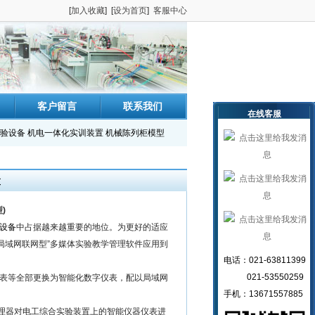
[
加入收藏
] [
设为首页
]
客服中心
客户留言
联系我们
在线客服
验设备
机电一体化实训装置
机械陈列柜模型
置
)
设备
中占据越来越重要的地位。为更好的适应
局域网联网型”多媒体实验教学管理软件应用到
电话：021-63811399
021-53550259
上将仪表等全部更换为智能化数字仪表，配以局域网
手机：13671557885
理器对电工综合实验装置上的智能仪器仪表进