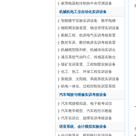
|-
家用电器制冷制热中央空调设备
机械机电工业自动化实训设备
|-
智能楼宇实验实训设备、教学电梯
|-
物联网实验装置、物业管理实训设备
|-
船舶工程、机床电气实训考核装置
|-
数控车床、数控铣床实训考核装置
|-
机械模型陈列柜、机械传动实训台
|-
液压系统气动PLC、传感器实验台
|-
煤矿实训装置、工程制图实验设备
|-
化工、热工、环保工程实训设备
|-
新能源、太阳能、风能系统实训设备
|-
机电一体化、过程控制实训室系统
汽车驾驶与维修实训考核设备
|-
汽车驾驶模拟器、电子桩考试仪
|-
汽车教学模型、汽车程控示教板
|-
汽车实训台、故障实训考核设备
语音系统、会计模拟实验设备
|-
会计电算化、模拟银行实训设备