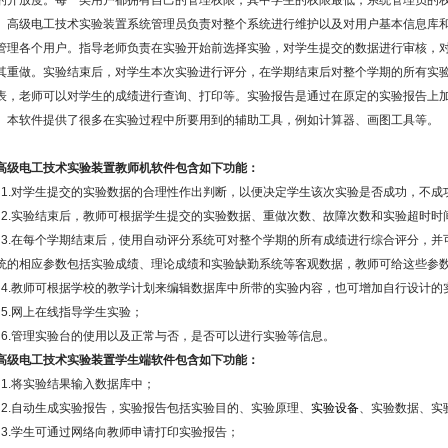
的开放度。每一类用户都拥有自己的管理权限，其中学生的权限最低，系统管理员的
高级电工技术实验装置系统管理员负责对整个系统进行维护以及对用户基本信息库和
管理各个用户。指导老师负责在实验开始前选择实验，对学生提交的数据进行审核，
其重做。实验结束后，对学生本次实验进行评分，在学期结束后对整个学期的所有实
表，老师可以对学生的成绩进行查询、打印等。实验报告是通过在原定的实验报告上
本软件提供了很多在实验过程中所要用到的辅助工具，例如计算器、画图工具等。
高级电工技术实验装置教师机软件包含如下功能：
1.对学生提交的实验数据的合理性作出判断，以便决定学生该次实验是否成功，不成
2.实验结束后，教师可根据学生提交的实验数据、重做次数、故障次数和实验超时时
3.在每个学期结束后，使用自动评分系统可对整个学期的所有成绩进行综合评分，并
统的相应参数包括实验成绩、理论成绩和实验缺勤系统等客观数据，教师可给这些参
4.教师可根据学校的教学计划来编辑数据库中所带的实验内容，也可增加自行设计的
5.网上在线指导学生实验；
6.管理实验台的使用以及正常与否，是否可以进行实验等信息。
高级电工技术实验装置学生端软件包含如下功能：
1.将实验结果输入数据库中；
2.自动生成实验报告，实验报告包括实验目的、实验原理、
实验设备
、实验数据、实
3.学生可通过网络向教师申请打印实验报告；