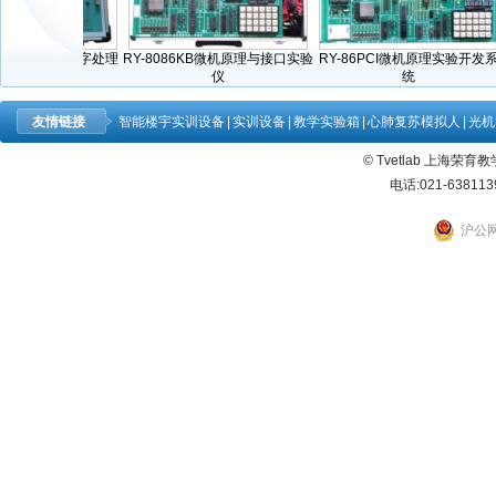
信号与系统及数字处理
RY-8086KB微机原理与接口实验
RY-86PCI微机原理实验开发系
平台
仪
统
友情链接
智能楼宇实训设备
|
实训设备
|
教学实验箱
|
心肺复苏模拟人
|
光机
© Tvetlab 上海荣
电话:021-638113
沪公网