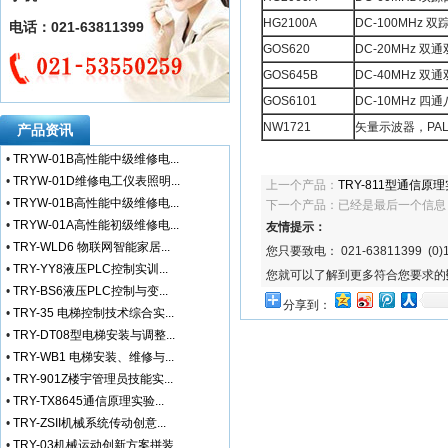
HG2100A
DC-100MHz 
电话：021-63811399
GOS620
DC-20MHz 双
GOS645B
DC-40MHz 
GOS6101
DC-10MHz 
NW1721
矢量示波器，PA
产品资讯
•
TRYW-01B高性能中级维修电...
•
TRYW-01D维修电工仪表照明...
上一个产品：
TRY-811型通信原
•
TRYW-01B高性能中级维修电...
下一个产品：已经是最后一个信息
•
TRYW-01A高性能初级维修电...
友情提示：
•
TRY-WLD6 物联网智能家居...
您只要致电： 021-63811399 (0)1
•
TRY-YY8液压PLC控制实训...
您就可以了解到更多符合您要求的
•
TRY-BS6液压PLC控制与变...
分享到：
•
TRY-35 电梯控制技术综合实...
•
TRY-DT08型电梯安装与调整...
•
TRY-WB1 电梯安装、维修与...
•
TRY-901Z楼宇管理员技能实...
•
TRY-TX8645通信原理实验...
•
TRY-ZSII机械系统传动创意...
•
TRY-03机械运动创新方案拼装...