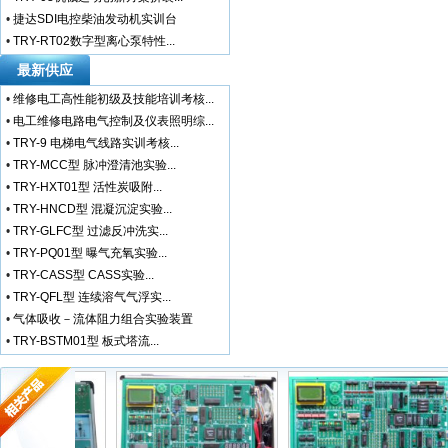
•
捷达SDI电控柴油发动机实训台
•
TRY-RT02数字型离心泵特性...
最新供应
•
维修电工高性能初级及技能培训考核...
•
电工维修电路电气控制及仪表照明综...
•
TRY-9 电梯电气线路实训考核...
•
TRY-MCC型 脉冲澄清池实验...
•
TRY-HXT01型 活性炭吸附...
•
TRY-HNCD型 混凝沉淀实验...
•
TRY-GLFC型 过滤反冲洗实...
•
TRY-PQ01型 曝气充氧实验...
•
TRY-CASS型 CASS实验...
•
TRY-QFL型 连续溶气气浮实...
•
气体吸收－流体阻力组合实验装置
•
TRY-BSTM01型 板式塔流...