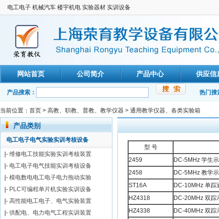
电工电子 机械汽车 楼宇机电 实验器材 实训设备
网站首页
公司简介
产品中心
供应信
产品搜索：
热门搜
当前位置：
首页
>
高教、职教、普教、教学仪器
>
通用教学仪器、各类实验箱
产品类别
电工电子电气实验实训考核设备
型 号
|-
维修电工技能实验实训考核装置
2459
DC-5MHz 学生
|-
电工电子电气技能实训考核设备
2458
DC-5MHz 教学
|-
模电数电电工电子电力拖动实验
ST16A
DC-10MHz 单
|-
PLC可编程单片机实验实训设备
HZ4318
DC-20MHz 双
|-
高性能电工电子、电气实验装置
HZ4338
DC-40MHz 双
|-
供配电、电力电气工程实训装置