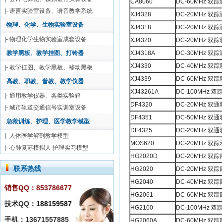
CA8060
DC-60MHz 双
|-
语言实验室设备、语音教学系统
XJ4328
DC-20MHz 双
物理、化学、生物实验室设备
XJ4318
DC-20MHz 
|-
物理化学生物实验室成套设备
XJ4320
DC-20MHz 
教学黑板、教学挂图、打铃器
XJ4318A
DC-30MHz 
XJ4330
DC-40MHz 
|-
教学挂图、教学黑板、移动黑板
XJ4339
DC-60MHz 
高教、职教、普教、教学仪器
XJ43261A
DC-100MHz
|-
通用教学仪器、各类实验箱
DF4320
DC-20MHz 双
|-
城市轨道交通信号实训室设备
DF4351
DC-50MHz 双
急救训练、护理、医学教学模型
DF4325
DC-20MHz 
|-
人体医学解剖教学模型
MOS620
DC-20MHz 双
|-
心肺复苏模拟人 护理实习模型
HG2020D
DC-20MHz 
联系热线
HG2020
DC-20MHz 双
HG2040
DC-40MHz 双
销售QQ：853786677
HG2061
DC-60MHz 双
技术QQ：
188159587
HG2100
DC-100MHz 
手机：13671557885
HG2060A
DC-60MHz 双