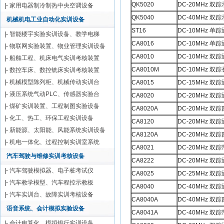
QK5020
DC-20MHz 双
|-
家用电器制冷制热中央空调设备
QK5040
DC-40MHz 双
机械机电工业自动化实训设备
ST16
DC-10MHz 单
|-
智能楼宇实验实训设备、教学电梯
CA8016
DC-10MHz 单
|-
物联网实验装置、物业管理实训设备
CA8010
DC-10MHz 双
|-
船舶工程、机床电气实训考核装置
CA8010M
DC-10MHz 双
|-
数控车床、数控铣床实训考核装置
|-
机械模型陈列柜、机械传动实训台
CA8015
DC-15MHz 双
|-
液压系统气动PLC、传感器实验台
CA8020
DC-20MHz 双
|-
煤矿实训装置、工程制图实验设备
CA8020A
DC-20MHz 双
|-
化工、热工、环保工程实训设备
CA8120
DC-20MHz 
|-
新能源、太阳能、风能系统实训设备
CA8120A
DC-20MHz 
|-
机电一体化、过程控制实训室系统
CA8021
DC-20MHz 
汽车驾驶与维修实训考核设备
CA8222
DC-20MHz 双
|-
汽车驾驶模拟器、电子桩考试仪
CA8025
DC-25MHz 
|-
汽车教学模型、汽车程控示教板
CA8040
DC-40MHz 双
|-
汽车实训台、故障实训考核设备
CA8040A
DC-40MHz 双
语音系统、会计模拟实验设备
CA8041A
DC-40MHz 
|-
会计电算化、模拟银行实训设备