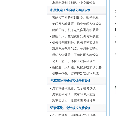
|-
家用电器制冷制热中央空调设备
机械机电工业自动化实训设备
|-
智能楼宇实验实训设备、教学电梯
|-
物联网实验装置、物业管理实训设备
|-
船舶工程、机床电气实训考核装置
|-
数控车床、数控铣床实训考核装置
|-
机械模型陈列柜、机械传动实训台
|-
液压系统气动PLC、传感器实验台
|-
煤矿实训装置、工程制图实验设备
|-
化工、热工、环保工程实训设备
|-
新能源、太阳能、风能系统实训设备
|-
机电一体化、过程控制实训室系统
汽车驾驶与维修实训考核设备
|-
汽车驾驶模拟器、电子桩考试仪
|-
汽车教学模型、汽车程控示教板
|-
汽车实训台、故障实训考核设备
语音系统、会计模拟实验设备
|-
会计电算化、模拟银行实训设备