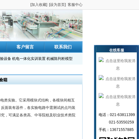
[
加入收藏
] [
设为首页
]
客服中心
客户留言
联系我们
在线客服
验设备
机电一体化实训装置
机械陈列柜模型
验箱
属弱电类实验。它采用模块式结构，各模块间相互
，反面装有器件，各实验电路中需测试的点均装
电话：021-63811399
研究，可满足各类高、中等院校及职业技术类院
021-53550259
手机：13671557885