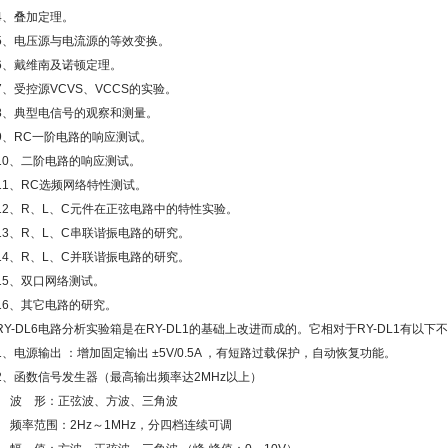
4、叠加定理。
5、电压源与电流源的等效变换。
6、戴维南及诺顿定理。
7、受控源VCVS、VCCS的实验。
8、典型电信号的观察和测量。
9、RC一阶电路的响应测试。
10、二阶电路的响应测试。
11、RC选频网络特性测试。
12、R、L、C元件在正弦电路中的特性实验。
13、R、L、C串联谐振电路的研究。
14、R、L、C并联谐振电路的研究。
15、双口网络测试。
16、其它电路的研究。
RY-DL6电路分析实验箱是在RY-DL1的基础上改进而成的。它相对于RY-DL1有以
1、电源输出 ：增加固定输出 ±5V/0.5A ，有短路过载保护，自动恢复功能。
2、函数信号发生器（最高输出频率达2MHz以上）
波 形：正弦波、方波、三角波
频率范围：2Hz～1MHz，分四档连续可调