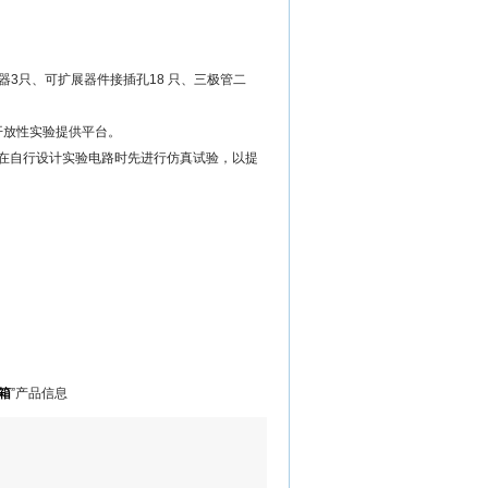
位器3只、可扩展器件接插孔18 只、三极管二
开放性实验提供平台。
.0”。帮助学生在自行设计实验电路时先进行仿真试验，以提
箱
”产品信息