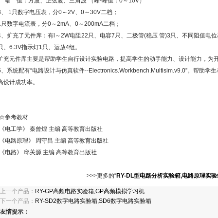
幅 值：方波、正弦波、三角波 （峰-峰值：0～10V）
3、 1只数字电压表，分0～2V、0～30V二档；
1只数字电流表，分0～2mA、0～200mA二档；
4、扩充了元件库：有l～2W电阻22只、电容7只、二极管(稳压 管)3只、不同阻值电
只、6.3V指示灯1只、运放4组。
扩充元件库主要是帮助学生自行设计实验电路，提高学生的动手能力、设计能力，为
5、系统配有“电路设计与仿真软件--Electronics.Workbench.Multisim.v9
高设计成功率。
☆参考教材
《电工学》 秦曾煌 主编 高等教育出版社
《电路原理》 周守昌 主编 高等教育出版社
《电路》 邱关源 主编 高等教育出版社
>>>更多的“
RY-DL型电路分析实验箱,电路原理实验
上一个产品：
RY-GP高频电路实验箱,GP高频模拟学习机
下一个产品：
RY-SD2数字电路实验箱,SD6数字电路实验箱
友情提示：