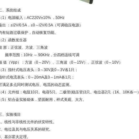
二、系统组成
（1）电源输入：AC220V±10% ，50Hz
输出 ：±l2V/0.5A，±0～l2V/0.5A（可调稳压电源）
均有短路过载保护，自动恢复功能。
（2）函数发生器
波 形：正弦波、方波、三角波
频率范围：10Hz ～ 90KHz，分四档连续可调
幅 值（Vpp）：方波（0～20V）、三角波（0～15V）、正弦波（0～10V）
（3）指针式电压表头：0～30V及0～3V各1只；
指针式电流表头：0～20mA及0～1mA各1只；
可满足多点同时测试电压、电流的动态监测。
（4）元件组：电阻10只、电容5只、二极管(稳压管)3只、电位器2只（1K、10K各一
（5）铝合金实验箱体，坚固耐用，样式美观、大方。
三、实验项目
1、线性与非线性元件的伏安特性。
2、电位及其与电压关系的研究。
3、基尔霍夫定理。