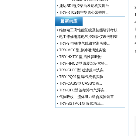
•
捷达SDI电控柴油发动机实训台
•
TRY-RT02数字型离心泵特性...
最新供应
•
维修电工高性能初级及技能培训考核...
•
电工维修电路电气控制及仪表照明综...
•
TRY-9 电梯电气线路实训考核...
•
TRY-MCC型 脉冲澄清池实验...
•
TRY-HXT01型 活性炭吸附...
•
TRY-HNCD型 混凝沉淀实验...
•
TRY-GLFC型 过滤反冲洗实...
•
TRY-PQ01型 曝气充氧实验...
•
TRY-CASS型 CASS实验...
•
TRY-QFL型 连续溶气气浮实...
•
气体吸收－流体阻力组合实验装置
•
TRY-BSTM01型 板式塔流...