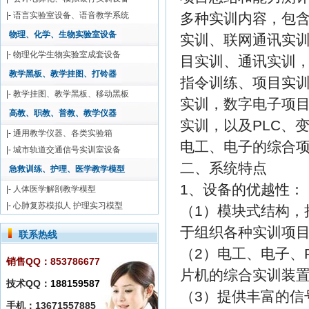
|-
语言实验室设备、语音教学系统
多种实训内容，包含
物理、化学、生物实验室设备
实训、联网通讯实
|-
物理化学生物实验室成套设备
目实训、通讯实训
教学黑板、教学挂图、打铃器
指令训练、项目实
|-
教学挂图、教学黑板、移动黑板
实训，数字电子项
高教、职教、普教、教学仪器
实训，以及PLC、
|-
通用教学仪器、各类实验箱
电工、电子的综合
|-
城市轨道交通信号实训室设备
二、系统特点
急救训练、护理、医学教学模型
1、设备的优越性：
|-
人体医学解剖教学模型
|-
心肺复苏模拟人 护理实习模型
（1）模块式结构，
于组织各种实训项
联系热线
（2）电工、电子、
销售QQ：853786677
片机的综合实训装
技术QQ：
188159587
（3）提供丰富的信
手机：13671557885