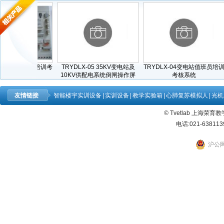
电测仪表工培训考
TRYDLX-05 35KV变电站及
TRYDLX-04变电站值班员培训
TR
10KV供配电系统倒闸操作屏
考核系统
友情链接
智能楼宇实训设备
|
实训设备
|
教学实验箱
|
心肺复苏模拟人
|
光机
© Tvetlab 上海荣
电话:021-638113
沪公网