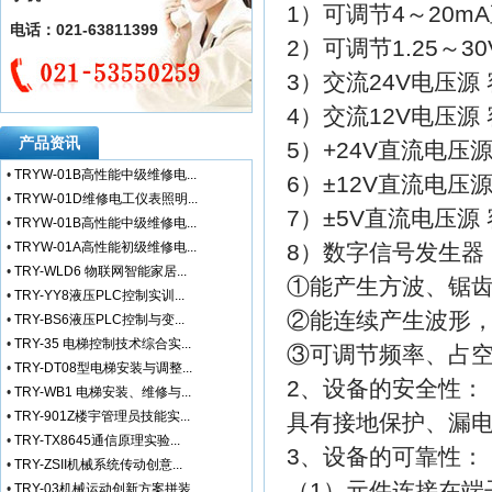
1）可调节4～20m
电话：021-63811399
2）可调节1.25～3
3）交流24V电压源 
4）交流12V电压源 
产品资讯
5）+24V直流电压源 
•
TRYW-01B高性能中级维修电...
6）±12V直流电压源 
•
TRYW-01D维修电工仪表照明...
7）±5V直流电压源 
•
TRYW-01B高性能中级维修电...
•
TRYW-01A高性能初级维修电...
8）数字信号发生器
•
TRY-WLD6 物联网智能家居...
①能产生方波、锯
•
TRY-YY8液压PLC控制实训...
②能连续产生波形
•
TRY-BS6液压PLC控制与变...
•
TRY-35 电梯控制技术综合实...
③可调节频率、占
•
TRY-DT08型电梯安装与调整...
2、设备的安全性：
•
TRY-WB1 电梯安装、维修与...
•
TRY-901Z楼宇管理员技能实...
具有接地保护、漏
•
TRY-TX8645通信原理实验...
3、设备的可靠性：
•
TRY-ZSII机械系统传动创意...
（1）元件连接在端
•
TRY-03机械运动创新方案拼装...