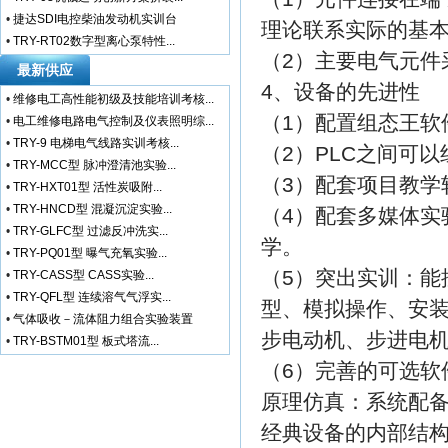
•
捷达SDI电控柴油发动机实训台
理论联系实际的基
•
TRY-RT02数字型离心泵特性...
（2）主要电气元件
最新供应
4、设备的先进性
•
维修电工高性能初级及技能培训考核...
（1）配置组态王软
•
电工维修电路电气控制及仪表照明综...
•
TRY-9 电梯电气线路实训考核...
（2）PLC之间可
•
TRY-MCC型 脉冲澄清池实验...
（3）配套项目教学
•
TRY-HXT01型 活性炭吸附...
•
TRY-HNCD型 混凝沉淀实验...
（4）配套多媒体实
•
TRY-GLFC型 过滤反冲洗实...
学。
•
TRY-PQ01型 曝气充氧实验...
（5）突出实训：能
•
TRY-CASS型 CASS实验...
•
TRY-QFL型 连续溶气气浮实...
型、模拟操作、安
•
气体吸收－流体阻力组合实验装置
步电动机、步进电
•
TRY-BSTM01型 板式塔流...
（6）完善的可选软
原理仿真：系统配
经典设备的内部结