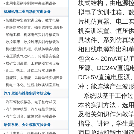
块式结构，由电源控
|-
家用电器制冷制热中央空调设备
拟电子实训挂箱、
机械机电工业自动化实训设备
片机仿真器、电工
|-
智能楼宇实验实训设备、教学电梯
|-
物联网实验装置、物业管理实训设备
机实训装置、恒压
|-
船舶工程、机床电气实训考核装置
具软件、系列仿真
|-
数控车床、数控铣床实训考核装置
相四线电源输出和
|-
机械模型陈列柜、机械传动实训台
|-
液压系统气动PLC、传感器实验台
包含4～20mA可调
|-
煤矿实训装置、工程制图实验设备
压源、DC24V直流
|-
化工、热工、环保工程实训设备
DC±5V直流电压
|-
新能源、太阳能、风能系统实训设备
|-
机电一体化、过程控制实训室系统
冲；能连续产生波
汽车驾驶与维修实训考核设备
系统以基于工作过
|-
汽车驾驶模拟器、电子桩考试仪
本的实训方法，选
|-
汽车教学模型、汽车程控示教板
及相关知识作为教
|-
汽车实训台、故障实训考核设备
指导、讲评，学生
语音系统、会计模拟实验设备
项目总结和能力测
|-
会计电算化、模拟银行实训设备