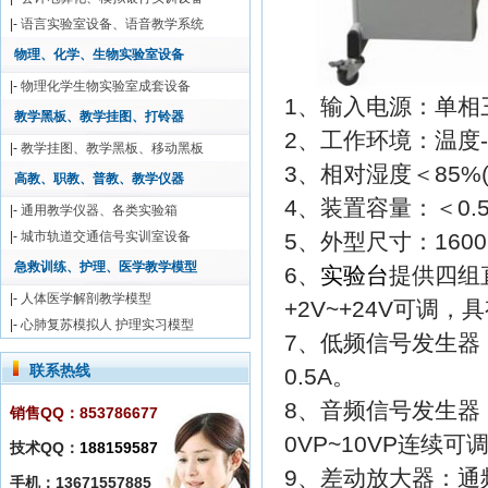
|-
语言实验室设备、语音教学系统
物理、化学、生物实验室设备
|-
物理化学生物实验室成套设备
1、输入电源：单相三线
教学黑板、教学挂图、打铃器
2、工作环境：温度-1
|-
教学挂图、教学黑板、移动黑板
3、相对湿度＜85%(2
高教、职教、普教、教学仪器
4、装置容量：＜0.5
|-
通用教学仪器、各类实验箱
|-
城市轨道交通信号实训室设备
5、外型尺寸：1600×
急救训练、护理、医学教学模型
6、
实验台
提供四组直
|-
人体医学解剖教学模型
+2V~+24V可调
|-
心肺复苏模拟人 护理实习模型
7、低频信号发生器：
联系热线
0.5A。
8、音频信号发生器：
销售QQ：853786677
0VP~10VP连续可
技术QQ：
188159587
9、差动放大器：通
手机：13671557885