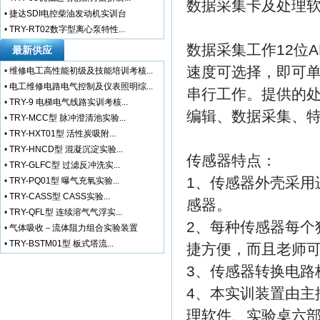
数据采集卡及处理
•
捷达SDI电控柴油发动机实训台
•
TRY-RT02数字型离心泵特性...
数据采集工作12位AD
最新供应
速度可选择，即可单
•
维修电工高性能初级及技能培训考核...
•
电工维修电路电气控制及仪表照明综...
串行工作。提供的
•
TRY-9 电梯电气线路实训考核...
编辑、数据采集、
•
TRY-MCC型 脉冲澄清池实验...
•
TRY-HXT01型 活性炭吸附...
•
TRY-HNCD型 混凝沉淀实验...
传感器特点：
•
TRY-GLFC型 过滤反冲洗实...
1、传感器外壳采用
•
TRY-PQ01型 曝气充氧实验...
•
TRY-CASS型 CASS实验...
感器。
•
TRY-QFL型 连续溶气气浮实...
2、每种传感器每个
•
气体吸收－流体阻力组合实验装置
•
TRY-BSTM01型 板式塔流...
捷方便，而且老师
3、传感器转换电路
4、本实训装置由主
理软件、实验桌六