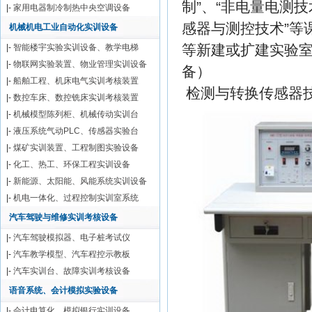
制”、“非电量电测技
|-
家用电器制冷制热中央空调设备
感器与测控技术”等
机械机电工业自动化实训设备
等新建或扩建实验
|-
智能楼宇实验实训设备、教学电梯
|-
物联网实验装置、物业管理实训设备
备）
|-
船舶工程、机床电气实训考核装置
检测与转换传感器
|-
数控车床、数控铣床实训考核装置
|-
机械模型陈列柜、机械传动实训台
|-
液压系统气动PLC、传感器实验台
|-
煤矿实训装置、工程制图实验设备
|-
化工、热工、环保工程实训设备
|-
新能源、太阳能、风能系统实训设备
|-
机电一体化、过程控制实训室系统
汽车驾驶与维修实训考核设备
|-
汽车驾驶模拟器、电子桩考试仪
|-
汽车教学模型、汽车程控示教板
|-
汽车实训台、故障实训考核设备
语音系统、会计模拟实验设备
|-
会计电算化、模拟银行实训设备