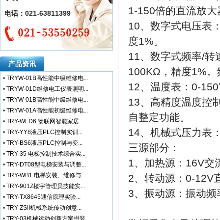
1-150倍的直流放
电话：021-63811399
10、数字式电压表：
度1%。
11、数字式频率/
产品资讯
100KΩ，精度1%。
•
TRYW-01B高性能中级维修电...
12、温度表：0-15
•
TRYW-01D维修电工仪表照明...
•
TRYW-01B高性能中级维修电...
13、高精度温度控
•
TRYW-01A高性能初级维修电...
自整定功能。
•
TRY-WLD6 物联网智能家居...
14、机械式压力表：0
•
TRY-YY8液压PLC控制实训...
•
TRY-BS6液压PLC控制与变...
三源部分：
•
TRY-35 电梯控制技术综合实...
1、加热源：16V交
•
TRY-DT08型电梯安装与调整...
•
TRY-WB1 电梯安装、维修与...
2、转动源：0-12
•
TRY-901Z楼宇管理员技能实...
3、振动源：振动频率
•
TRY-TX8645通信原理实验...
•
TRY-ZSII机械系统传动创意...
•
TRY-03机械运动创新方案拼装...