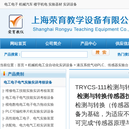
电工电子 机械汽车 楼宇机电 实验器材 实训设备
网站首页
公司简介
产品中心
供应信
产品搜索：
热门搜
当前位置：
首页
>
机械机电工业自动化实训设备
>
液压系统气动PLC、传感器实验台
产品类别
电工电子电气实验实训考核设备
TRYCS-111检测
|-
维修电工技能实验实训考核装置
检测与转换传感器
|-
电工电子电气技能实训考核设备
检测与转换（传感
|-
模电数电电工电子电力拖动实验
|-
PLC可编程单片机实验实训设备
备
为基础，为适应
|-
高性能电工电子、电气实验装置
可完成“传感器原理
|-
供配电、电力电气工程实训装置