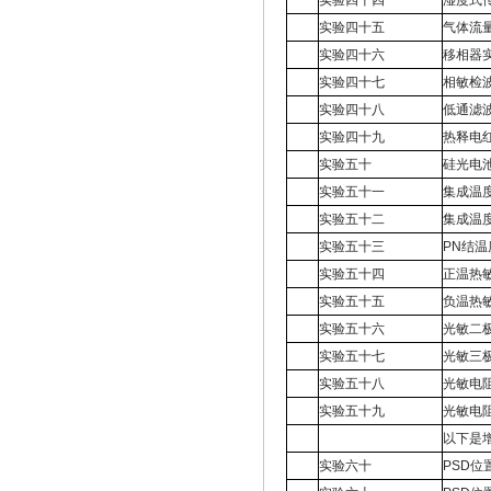
实验四十四
湿度式
实验四十五
气体流
实验四十六
移相器
实验四十七
相敏检
实验四十八
低通滤
实验四十九
热释电
实验五十
硅光电
实验五十一
集成温度
实验五十二
集成温度
实验五十三
PN结
实验五十四
正温热
实验五十五
负温热
实验五十六
光敏二
实验五十七
光敏三
实验五十八
光敏电
实验五十九
光敏电
以下是
实验六十
PSD