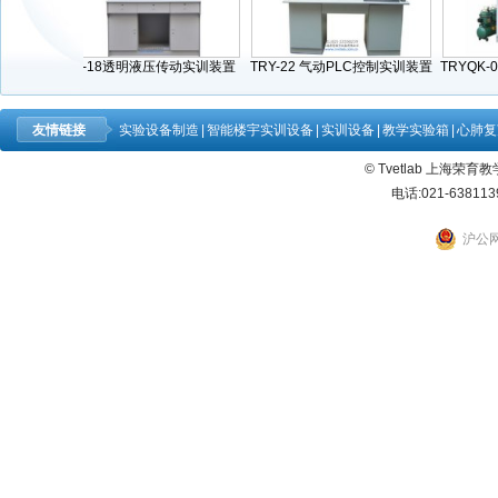
训
YY-18透明液压传动实训装置
TRY-22 气动PLC控制实训装置
TRYQK-05气
友情链接
实验设备制造
|
智能楼宇实训设备
|
实训设备
|
教学实验箱
|
心肺复
© Tvetlab 上海荣
电话:021-638113
沪公网