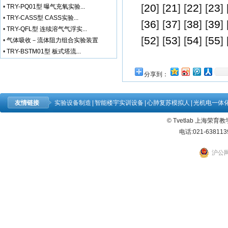
[
20
] [
21
] [
22
] [
23
] 
•
TRY-PQ01型 曝气充氧实验...
•
TRY-CASS型 CASS实验...
[
36
] [
37
] [
38
] [
39
] 
•
TRY-QFL型 连续溶气气浮实...
[
52
] [
53
] [
54
] [
55
] 
•
气体吸收－流体阻力组合实验装置
•
TRY-BSTM01型 板式塔流...
分享到：
友情链接
实验设备制造
|
智能楼宇实训设备
|
心肺复苏模拟人
|
光机电一体
© Tvetlab 上海荣
电话:021-638113
沪公网