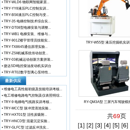
•
TRY-WLD6 物联网智能家居...
•
TRY-YY8液压PLC控制实训...
•
TRY-BS6液压PLC控制与变...
•
TRY-35 电梯控制技术综合实...
•
TRY-DT08型电梯安装与调整...
•
TRY-WB1 电梯安装、维修与...
•
TRY-901Z楼宇管理员技能实...
TRY-W55型 液压挖掘机实
•
TRY-TX8645通信原理实验...
•
TRY-ZSII机械系统传动创意...
•
TRY-03机械运动创新方案拼装...
•
捷达SDI电控柴油发动机实训台
•
TRY-RT02数字型离心泵特性...
最新供应
•
维修电工高性能初级及技能培训考核...
•
电工维修电路电气控制及仪表照明综...
•
TRY-9 电梯电气线路实训考核...
RY-QM3A型 三屏汽车驾驶模
•
TRY-MCC型 脉冲澄清池实验...
•
TRY-HXT01型 活性炭吸附...
共
69
页 
•
TRY-HNCD型 混凝沉淀实验...
[
1
] [
2
] [
3
] [
4
] [
5
] [
6
] 
•
TRY-GLFC型 过滤反冲洗实...