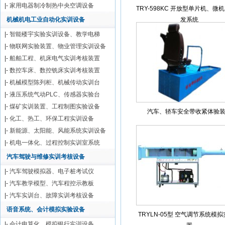
|-
家用电器制冷制热中央空调设备
TRY-598KC 开放型单片机、微
机械机电工业自动化实训设备
发系统
|-
智能楼宇实验实训设备、教学电梯
|-
物联网实验装置、物业管理实训设备
|-
船舶工程、机床电气实训考核装置
|-
数控车床、数控铣床实训考核装置
|-
机械模型陈列柜、机械传动实训台
|-
液压系统气动PLC、传感器实验台
|-
煤矿实训装置、工程制图实验设备
汽车、轿车安全带收紧体验
|-
化工、热工、环保工程实训设备
|-
新能源、太阳能、风能系统实训设备
|-
机电一体化、过程控制实训室系统
汽车驾驶与维修实训考核设备
|-
汽车驾驶模拟器、电子桩考试仪
|-
汽车教学模型、汽车程控示教板
|-
汽车实训台、故障实训考核设备
语音系统、会计模拟实验设备
TRYLN-05型 空气调节系统模
|-
会计电算化、模拟银行实训设备