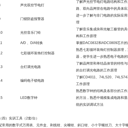
了解声光控节电灯电路结构和工作
8
声光双控节电灯
路、双向晶闸管在电路中的具体应
进一步了解与非门电路的实际应用
9
门锁防盗报警器
理
了解音乐集成块和光敏三极管的具
10
光控音乐门铃
构和工作原理
11
A/D 、D/A转换
掌握DAC0832和ADC0809芯片
熟悉七彩循环装饰灯控制器原理，
12
七彩循环装饰灯控制器
器，使学生进一步熟悉电子电路的
了解晶闸管和单结晶体管的特性与
13
台灯调光电路
的台灯调光电路的工作原理
了解CD4011、74LS20、74
14
编码电子锁电路
工作原理
熟悉数字钟的结构及各部分的工作
15
LED数字钟
的方法，熟悉中规模集成电路和显
统的实训调试方法
（四）实训工具（2套/台）
配常用的数字式万用表、元件盒、剥线钳、尖嘴钳、斜口钳、小十字螺丝刀、大十字