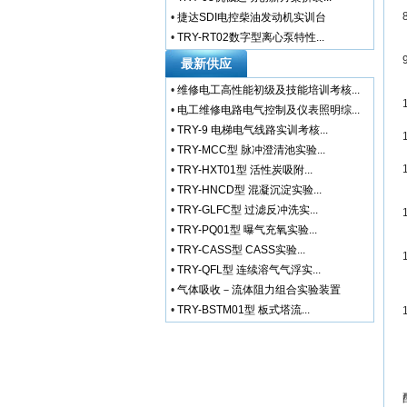
•
捷达SDI电控柴油发动机实训台
•
TRY-RT02数字型离心泵特性...
最新供应
•
维修电工高性能初级及技能培训考核...
•
电工维修电路电气控制及仪表照明综...
•
TRY-9 电梯电气线路实训考核...
•
TRY-MCC型 脉冲澄清池实验...
•
TRY-HXT01型 活性炭吸附...
•
TRY-HNCD型 混凝沉淀实验...
•
TRY-GLFC型 过滤反冲洗实...
•
TRY-PQ01型 曝气充氧实验...
•
TRY-CASS型 CASS实验...
•
TRY-QFL型 连续溶气气浮实...
•
气体吸收－流体阻力组合实验装置
•
TRY-BSTM01型 板式塔流...