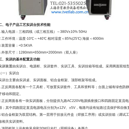
二、电子产品工艺实训台技术性能
1.输入电源：三相四线（或三相五线）～380V±10% 50Hz
2.工作环境：温度-10℃～+40℃ 相对湿度＜85%(25℃) 海拔＜4000m
3.装置容量：<0.5KVA
4.外形尺寸：1280mm×650mm×2000mm（双人座）
三、实训的基本配置及功能
实训装置
由实训台、电源柜、实训套件、实训工具、实训挂箱等组成。采用两面双组型
（一）实训台
实训台主要由实训桌、实训面板、铝合金框架、顶部框架等组成。
1.正反两面各配有一个工具柜，可放置实训套件、工具和资料等；台面上铺有绿色防
于移动和固定。
2.正反两面各有一块实训面板，分别提供九路AC220V电源插座接口和四路固定直
源；其中四路固定直流电源电压分别为±12V、±5V，每路均设有短路过流保护和自恢
3.铝合金框架为双层结构。第一层用于挂放元件盒（焊接工序用）或实训挂箱（调试工
放相关实训资料。
4.顶部框架上设有电风扇和30W日光灯（照明设备）各两个。