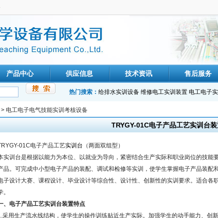
备
产品中心
供应信息
技术资讯
售后服务
热门搜索：
给排水实训设备
维修电工实训装置
电工电子实
>
电工电子电气技能实训考核设备
TRYGY-01C电子产品工艺实训台装
TRYGY-01C电子产品工艺
实训台
（两面双组型）
本实训台是根据以能力为本位、以就业为导向，紧密结合生产实际和职业岗位的技能
产品。可完成中小型电子产品的装配、调试和检修等实训，使学生掌握电子产品装配
电子设计大赛、课程设计、毕业设计等综合性、设计性、创新性的实训要求。适合各
学。
一、电子产品工艺实训台装置特点
1.采用生产流水线结构，使学生的操作训练贴近生产实际。加强学生的动手能力、创