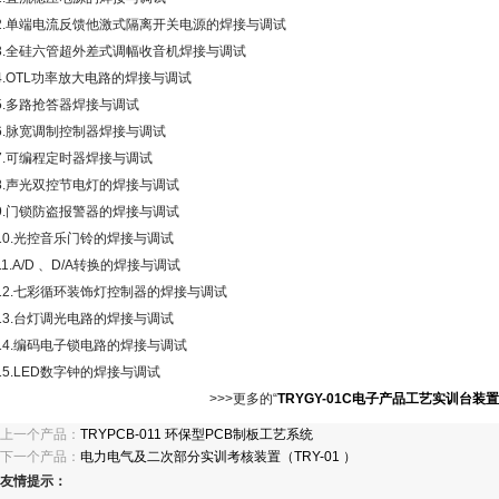
2.单端电流反馈他激式隔离开关电源的焊接与调试
3.全硅六管超外差式调幅收音机焊接与调试
4.OTL功率放大电路的焊接与调试
5.多路抢答器焊接与调试
6.脉宽调制控制器焊接与调试
7.可编程定时器焊接与调试
8.声光双控节电灯的焊接与调试
9.门锁防盗报警器的焊接与调试
10.光控音乐门铃的焊接与调试
11.A/D 、D/A转换的焊接与调试
12.七彩循环装饰灯控制器的焊接与调试
13.台灯调光电路的焊接与调试
14.编码电子锁电路的焊接与调试
15.LED数字钟的焊接与调试
>>>更多的“
TRYGY-01C电子产品工艺实训台装置
上一个产品：
TRYPCB-011 环保型PCB制板工艺系统
下一个产品：
电力电气及二次部分实训考核装置（TRY-01 ）
友情提示：