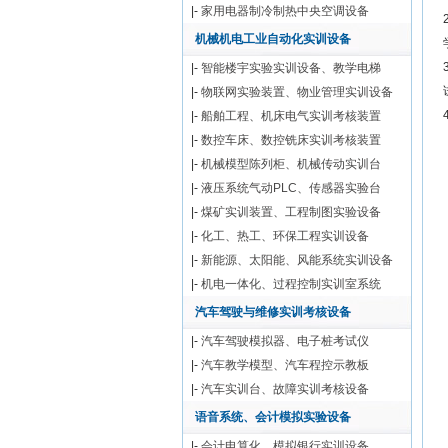
|-
家用电器制冷制热中央空调设备
机械机电工业自动化实训设备
|-
智能楼宇实验实训设备、教学电梯
|-
物联网实验装置、物业管理实训设备
|-
船舶工程、机床电气实训考核装置
|-
数控车床、数控铣床实训考核装置
|-
机械模型陈列柜、机械传动实训台
|-
液压系统气动PLC、传感器实验台
|-
煤矿实训装置、工程制图实验设备
|-
化工、热工、环保工程实训设备
|-
新能源、太阳能、风能系统实训设备
|-
机电一体化、过程控制实训室系统
汽车驾驶与维修实训考核设备
|-
汽车驾驶模拟器、电子桩考试仪
|-
汽车教学模型、汽车程控示教板
|-
汽车实训台、故障实训考核设备
语音系统、会计模拟实验设备
|-
会计电算化、模拟银行实训设备