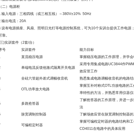
（二）电源柜
1.输入电源：三相四线（或三相五线）～380V±10% 50Hz
2.输出电流：20A
3.设有电源插座、风扇、照明日光灯等电源控制系统，可为10个实训台提供工作电源
可靠。
(三)实训套件（2套/台）
序号
实训套件
能力目标
1
直流稳压电源
掌握稳压电源的工作原理，并学会
采用专用集成电路UC3844作PW
2
单端电流反馈他激式隔离开关电源
效应管工作
3
全硅六管超外差式调幅收音机
熟悉集成电路调幅收音机的电路结
掌握互补对称式OTL功放电路的
4
OTL功率放大电路
率特性的方法，并熟悉常用仪器仪
了解抢答器的工作原理，并进一步
5
多路抢答器
法
6
脉宽调制控制器
了解场效应管在脉宽调制控制器的
掌握可编程定时器的电路结构和工作原
7
可编程定时器
CD4011在电路中的具体应用