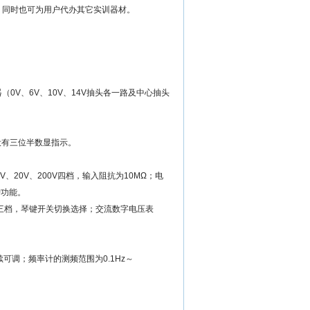
，同时也可为用户代办其它实训器材。
V、6V、10V、14V抽头各一路及中心抽头
设有三位半数显指示。
V、20V、200V四档，输入阻抗为10MΩ；电
护功能。
20V三档，琴键开关切换选择；交流数字电压表
续可调；频率计的测频范围为0.1Hz～