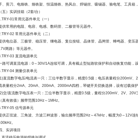
子、剪刀、电烙铁、烙铁架、恒温烙铁、热风台、焊锡丝、吸锡器、验电笔、工具箱
（五）实训挂箱（2套/台）
1.TRY-01常用元器件单元（一）
提供常用的电阻、电容、电感、数码管、二极管等元器件。
2.TRY-02 常用元器件单元（二）
提供电位器、三极管、稳压管、继电器、复位按钮、晶体管、晶闸管、蜂鸣器、变压器（0
17V两路）等元器件。
3.TRY-03 直流电源单元
一路可调直流电源：0～30V/1A连续可调，具有截止型短路软保护和自动恢复功能，
4.TRY-04 测量仪表单元
(1)直流数字电压/电流表一只：三位半数字显示，精度0.5级；电压表量程分200mV、2
流表量程分2mA、20mA、200mA、2000mA四档，琴键开关切换选择，设有过载保
(2)交/直流数字电压表一只：三位半数字显示，精度0.5级，量程分200mV、2V、
（真有效值）频带范围10Hz～1MHz。
5.TRY-05 信号源单元
提供正弦波、三角波、方波三种波形，输出频率范围2Hz～47kHz，幅度为0～12V连
100kHz。
四、实训项目
1.直流稳压电源的焊接与调试