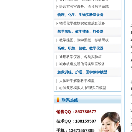
|-
语言实验室设备、语音教学系统
物理、化学、生物实验室设备
|-
物理化学生物实验室成套设备
教学黑板、教学挂图、打铃器
|-
教学挂图、教学黑板、移动黑板
高教、职教、普教、教学仪器
|-
通用教学仪器、各类实验箱
|-
城市轨道交通信号实训室设备
急救训练、护理、医学教学模型
|-
人体医学解剖教学模型
|-
心肺复苏模拟人 护理实习模型
联系热线
销售QQ：853786677
技术QQ：
188159587
手机：13671557885