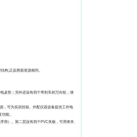
结构,正反两面资源相同。
静电桌垫；另外还设有四个带刹车的万向轮，便
流电源，可为实训挂箱、外配仪器设备提供工作电
复功能。
序用）。第二层设有四个PVC夹板，可用来夹