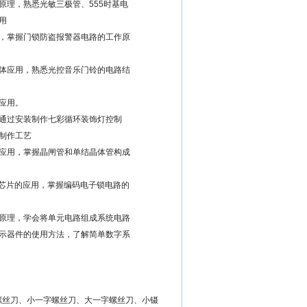
原理，熟悉光敏三极管、555时基电
用
，掌握门锁防盗报警器电路的工作原
体应用，熟悉光控音乐门铃的电路结
的应用。
通过安装制作七彩循环装饰灯控制
制作工艺
应用，掌握晶闸管和单结晶体管构成
LS74芯片的应用，掌握编码电子锁电路的
原理，学会将单元电路组成系统电路
示器件的使用方法，了解简单数字系
螺丝刀、小一字螺丝刀、大一字螺丝刀、小镊