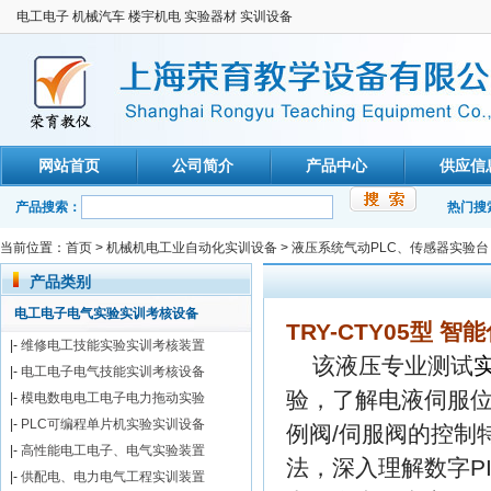
电工电子 机械汽车 楼宇机电 实验器材 实训设备
网站首页
公司简介
产品中心
供应信
产品搜索：
热门搜
当前位置：
首页
>
机械机电工业自动化实训设备
>
液压系统气动PLC、传感器实验台
产品类别
电工电子电气实验实训考核设备
TRY-CTY05型
|-
维修电工技能实验实训考核装置
该液压专业测试
|-
电工电子电气技能实训考核设备
验，了解电液伺服
|-
模电数电电工电子电力拖动实验
|-
PLC可编程单片机实验实训设备
例阀/伺服阀的控制
|-
高性能电工电子、电气实验装置
法，深入理解数字P
|-
供配电、电力电气工程实训装置