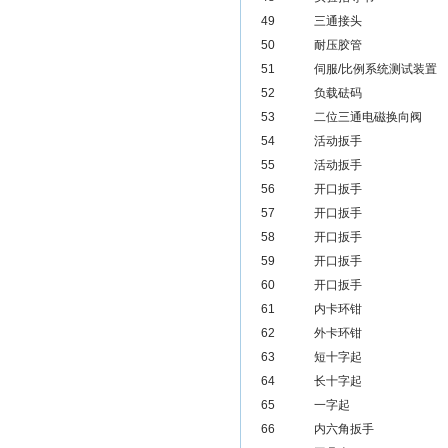
49
三通接头
50
耐压胶管
51
伺服/比例系统测试装置
52
负载砝码
53
二位三通电磁换向阀
54
活动扳手
55
活动扳手
56
开口扳手
57
开口扳手
58
开口扳手
59
开口扳手
60
开口扳手
61
内卡环钳
62
外卡环钳
63
短十字起
64
长十字起
65
一字起
66
内六角扳手