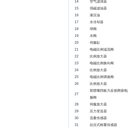
14
空气滤清器
15
强磁滤油器
16
液压油
17
水冷却器
18
球阀
19
水阀
20
伺服缸
21
电磁比例溢流阀
22
比例放大器
23
电磁比例换向阀
24
比例放大器
25
电磁比例调速阀
26
比例放大器
双喷嘴挡板力反馈两级电
27
服阀
28
伺服放大器
29
压力变送器
30
流量传感器
31
拉压式称重传感器