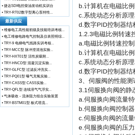
b.计算机在电磁比
•
捷达SDI电控柴油发动机实训台
•
TRY-RT02数字型离心泵特性...
c.系统动态分析原
最新供应
d.数字PID控制
•
维修电工高性能初级及技能培训考核...
1.2.3电磁比例
•
电工维修电路电气控制及仪表照明综...
a.电磁比例转速控
•
TRY-9 电梯电气线路实训考核...
•
TRY-MCC型 脉冲澄清池实验...
b.计算机在电磁比
•
TRY-HXT01型 活性炭吸附...
c.系统动态分析原
•
TRY-HNCD型 混凝沉淀实验...
•
TRY-GLFC型 过滤反冲洗实...
d.数字PID控制
•
TRY-PQ01型 曝气充氧实验...
3、伺服阀的性能测
•
TRY-CASS型 CASS实验...
3.1伺服换向阀的
•
TRY-QFL型 连续溶气气浮实...
•
气体吸收－流体阻力组合实验装置
a.伺服换向阀流量
•
TRY-BSTM01型 板式塔流...
b.伺服换向阀控制
c.伺服换向阀的流
e.伺服换向阀的压