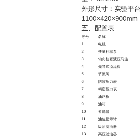
外形尺寸：实验平台
1100×420×900mm
五、配置表
序号
名称
1
电机
2
变量柱塞泵
3
轴向柱塞液压马达
4
先导式溢流阀
5
节流阀
6
防震压力表
7
精密压力表
8
油路板
9
油箱
10
蓄能器
11
油位指示计
12
吸油滤油器
13
高压滤油器