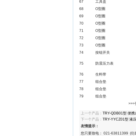
67
工具盒
68
O型圈
69
O型圈
70
O型圈
71
O型圈
72
O型圈
73
O型圈
74
按钮开关
75
防震压力表
76
生料带
77
组合垫
78
组合垫
79
组合垫
>>
上一个产品：
TRY-QDB01型 
下一个产品：
TRY-YYCZ01型
友情提示：
您只要致电： 021-63811399 (0)1