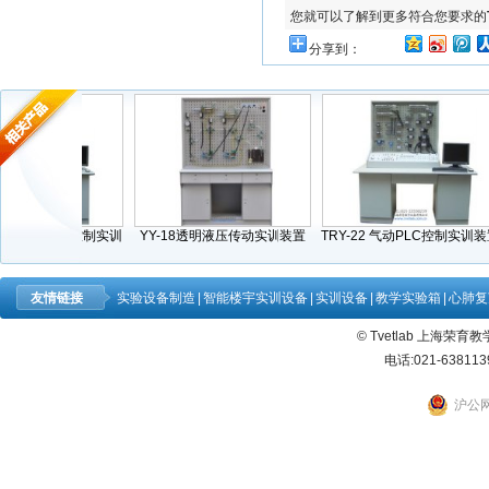
您就可以了解到更多符合您要求的
分享到：
压PLC控制实训
YY-18透明液压传动实训装置
TRY-22 气动PLC控制实训装置
TR
置
友情链接
实验设备制造
|
智能楼宇实训设备
|
实训设备
|
教学实验箱
|
心肺复
© Tvetlab 上海荣
电话:021-638113
沪公网