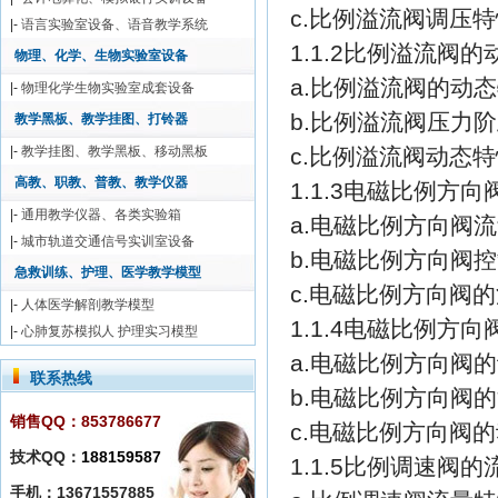
c.比例溢流阀调压
|-
语言实验室设备、语音教学系统
1.1.2比例溢流阀
物理、化学、生物实验室设备
a.比例溢流阀的动
|-
物理化学生物实验室成套设备
b.比例溢流阀压力
教学黑板、教学挂图、打铃器
|-
教学挂图、教学黑板、移动黑板
c.比例溢流阀动态
高教、职教、普教、教学仪器
1.1.3电磁比例方
|-
通用教学仪器、各类实验箱
a.电磁比例方向阀
|-
城市轨道交通信号实训室设备
b.电磁比例方向阀
急救训练、护理、医学教学模型
c.电磁比例方向阀
|-
人体医学解剖教学模型
1.1.4电磁比例方
|-
心肺复苏模拟人 护理实习模型
a.电磁比例方向阀
联系热线
b.电磁比例方向阀
销售QQ：853786677
c.电磁比例方向阀
技术QQ：
188159587
1.1.5比例调速阀
手机：13671557885