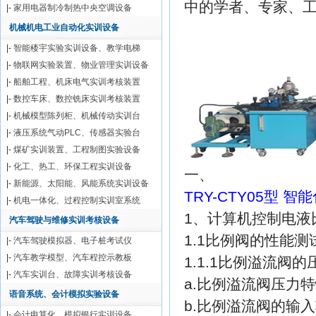
中的学者、专家、
|-
家用电器制冷制热中央空调设备
机械机电工业自动化实训设备
|-
智能楼宇实验实训设备、教学电梯
|-
物联网实验装置、物业管理实训设备
|-
船舶工程、机床电气实训考核装置
|-
数控车床、数控铣床实训考核装置
|-
机械模型陈列柜、机械传动实训台
|-
液压系统气动PLC、传感器实验台
|-
煤矿实训装置、工程制图实验设备
|-
化工、热工、环保工程实训设备
一、
|-
新能源、太阳能、风能系统实训设备
TRY-CTY05型
|-
机电一体化、过程控制实训室系统
1、计算机控制电液
汽车驾驶与维修实训考核设备
1.1比例阀的性能测
|-
汽车驾驶模拟器、电子桩考试仪
|-
汽车教学模型、汽车程控示教板
1.1.1比例溢流阀
|-
汽车实训台、故障实训考核设备
a.比例溢流阀压力
语音系统、会计模拟实验设备
b.比例溢流阀的输
|-
会计电算化、模拟银行实训设备