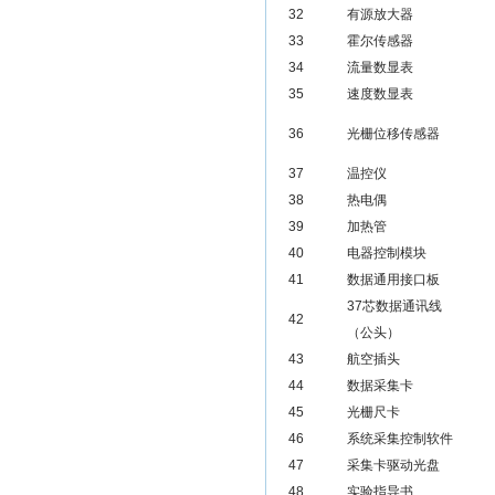
32
有源放大器
33
霍尔传感器
34
流量数显表
35
速度数显表
36
光栅位移传感器
37
温控仪
38
热电偶
39
加热管
40
电器控制模块
41
数据通用接口板
37芯数据通讯线
42
（公头）
43
航空插头
44
数据采集卡
45
光栅尺卡
46
系统采集控制软件
47
采集卡驱动光盘
48
实验指导书