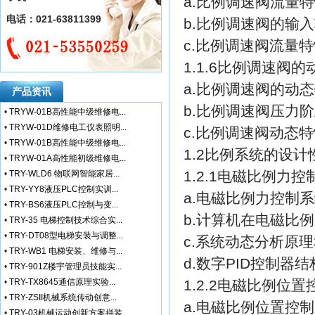
a.比例调速阀流量
电话：021-63811399
b.比例调速阀的输
c.比例调速阀流量
1.1.6比例调速阀
a.比例调速阀的动
产品资讯
b.比例调速阀压力
•
TRYW-01B高性能中级维修电...
•
TRYW-01D维修电工仪表照明...
c.比例调速阀动态
•
TRYW-01B高性能中级维修电...
1.2比例系统的设
•
TRYW-01A高性能初级维修电...
1.2.1电磁比例力
•
TRY-WLD6 物联网智能家居...
•
TRY-YY8液压PLC控制实训...
a.电磁比例力控制
•
TRY-BS6液压PLC控制与变...
b.计算机在电磁比
•
TRY-35 电梯控制技术综合实...
•
TRY-DT08型电梯安装与调整...
c.系统动态分析原
•
TRY-WB1 电梯安装、维修与...
d.数字PID控制
•
TRY-901Z楼宇管理员技能实...
•
TRY-TX8645通信原理实验...
1.2.2电磁比例
•
TRY-ZSII机械系统传动创意...
a.电磁比例位置控
•
TRY-03机械运动创新方案拼装...